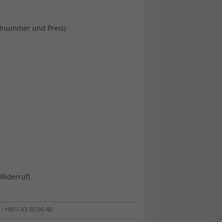
f. Bestellnummer und Preis)
hem Widerruf)
: +89 / 43 90 90 46