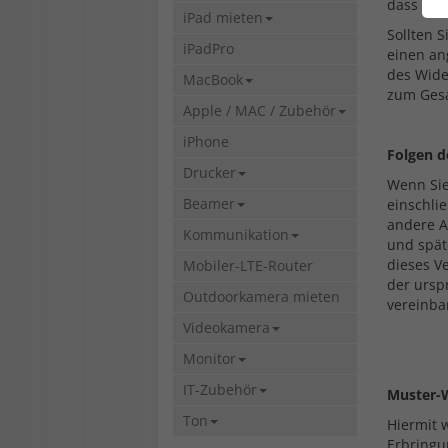
dass Sie
iPad mieten
Sollten 
iPadPro
einen an
des Wide
MacBook
zum Gesa
Apple / MAC / Zubehör
iPhone
Folgen d
Drucker
Wenn Sie
Beamer
einschli
andere A
Kommunikation
und spät
dieses V
Mobiler-LTE-Router
der ursp
Outdoorkamera mieten
vereinba
Videokamera
Monitor
IT-Zubehör
Muster-
Ton
Hiermit 
Erbringu