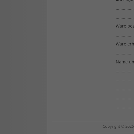
...............
...........
Ware bes
............
Ware erh
............
Name und
..............
..............
..............
............
..........
Copyright © 2026 b