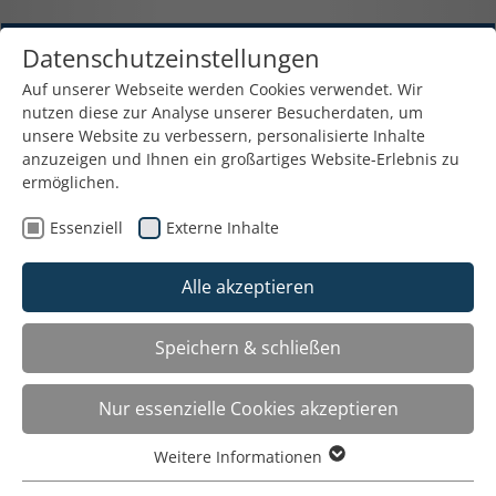
Datenschutzeinstellungen
Auf unserer Webseite werden Cookies verwendet. Wir
nutzen diese zur Analyse unserer Besucherdaten, um
unsere Website zu verbessern, personalisierte Inhalte
anzuzeigen und Ihnen ein großartiges Website-Erlebnis zu
Verleih und Verkauf von
ermöglichen.
Präsentationstechniken
Essenziell
Externe Inhalte
Friesplatz 6a - 81827 München - 089 / 43 90 90 45
Fax: 089 / 439 090 46 - E-Mail:
Alle akzeptieren
info@verleihhaus.de
Speichern & schließen
Der Mietpool
Toggle
navigat
Nur essenzielle Cookies akzeptieren
LCD-TFT
Weitere Informationen
Essenziell