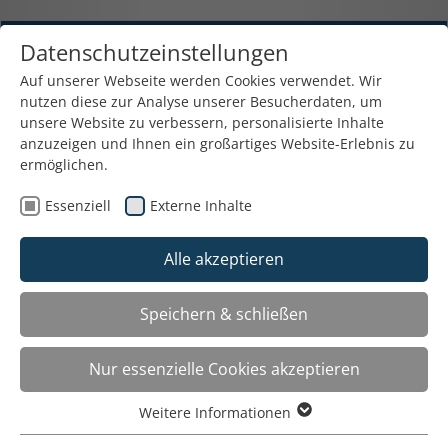
Datenschutzeinstellungen
Auf unserer Webseite werden Cookies verwendet. Wir
nutzen diese zur Analyse unserer Besucherdaten, um
unsere Website zu verbessern, personalisierte Inhalte
anzuzeigen und Ihnen ein großartiges Website-Erlebnis zu
Verleih und Verkauf von
ermöglichen.
Präsentationstechniken
Essenziell
Externe Inhalte
Friesplatz 6a - 81827 München - 089 / 43 90 90 45
Fax: 089 / 439 090 46 - E-Mail:
Alle akzeptieren
info@verleihhaus.de
Speichern & schließen
Der Mietpool
Toggle
navigat
Nur essenzielle Cookies akzeptieren
Mikrofon
Weitere Informationen
Essenziell