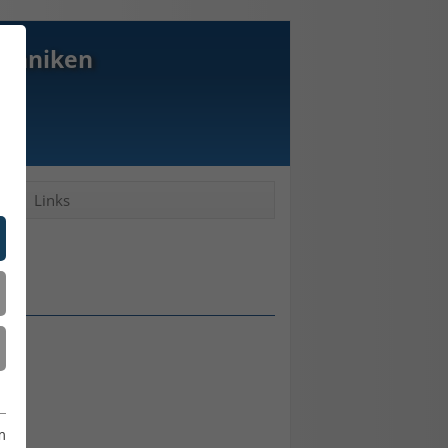
echniken
kt
Links
m