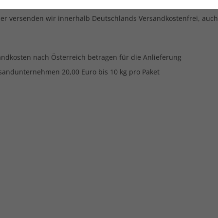
Webseite benötigt. Dadurch ist gewährleistet, dass die Webseite
einwandfrei funktioniert.
er versenden wir innerhalb Deutschlands Versandkostenfrei, auch
Name
cookie_optin
Cookie-Informationen
Anbieter
andkosten nach Österreich betragen für die Anlieferung
Externe Inhalte
Wir verwenden auf unserer Website externe Inhalte, um Ihnen
rsandunternehmen 20,00 Euro bis 10 kg pro Paket
Laufzeit
1 Year
zusätzliche Informationen anzubieten.
Dieses Cookie wird verwendet, um Ihre
Zweck
Cookie-Einstellungen für diese Website zu
speichern.
Name
fe_typo_user
Anbieter
TYPO3
Laufzeit
1 Woche
Dieses Cookie ist ein Standard-Session-Cookie