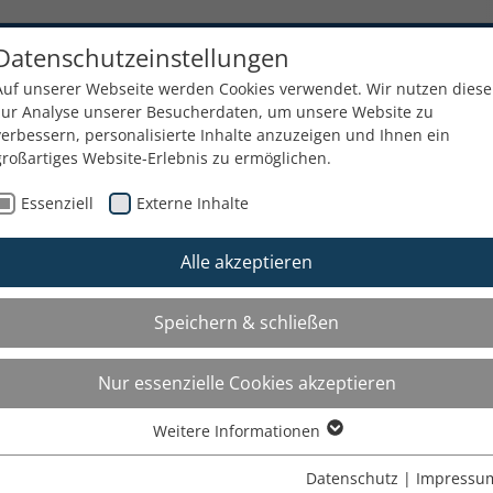
Datenschutzeinstellungen
erleih und Verkauf von Präsentationst
Auf unserer Webseite werden Cookies verwendet. Wir nutzen diese
iesplatz 6a - 81827 München - 089 / 43 90 90 45
zur Analyse unserer Besucherdaten, um unsere Website zu
x: 089 / 439 090 46 - E-Mail:
info@verleihhaus.de
verbessern, personalisierte Inhalte anzuzeigen und Ihnen ein
großartiges Website-Erlebnis zu ermöglichen.
Essenziell
Externe Inhalte
n
Foto-Scannen
Dienstleistung
Gebrauchtgeräte
Konta
Alle akzeptieren
nd
Speichern & schließen
ndkosten
andkosten innerhalb Deutschland betragen für die Anlieferung
Nur essenzielle Cookies akzeptieren
rsandunternehmen 10,00 Euro bis 25 kg pro Paket
Weitere Informationen
rier und Expressaufträgen 25,00 Euro pro Paket
Essenziell
rierfahrten innerhalb München 25,00 Euro.
Essenzielle Cookies werden für grundlegende Funktionen der
Datenschutz
|
Impressu