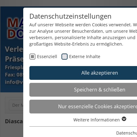
Datenschutzeinstellungen
Auf unserer Webseite werden Cookies verwendet. Wi
zur Analyse unserer Besucherdaten, um unsere Web
verbessern, personalisierte Inhalte anzuzeigen und
großartiges Website-Erlebnis zu ermöglichen.
Verleih und Verkauf von
Essenziell
Externe Inhalte
Präsentationstechniken
Friesplatz 6a - 81827 München - 089 / 43 90 90 45
Alle akzeptieren
Fax: 089 / 439 090 46 - E-Mail:
info@verleihhaus.de
Speichern & schließen
Der Mietpool
Toggle
Nur essenzielle Cookies akzeptier
navigat
Weitere Informationen
Diascanner - FAQ
Essenziell
Essenzielle Cookies werden für grundlegende Funk
Datensch