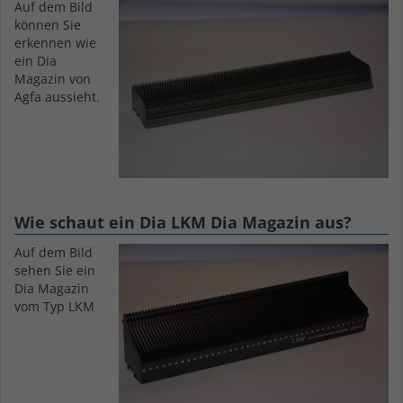
von TYPO3. Es speichert im Falle
Auf dem Bild
Benutzer-Logins die Session-ID. 
können Sie
Zweck
erkennen wie
eingeloggte Benutzer wiedererk
ein Dia
und es wird ihm Zugang zu gesc
Magazin von
Bereichen gewährt.
Agfa aussieht.
Name
PHPSESSID
Anbieter
TYPO3
Laufzeit
1 Woche
Wie schaut ein Dia LKM Dia Magazin aus?
Auf dem Bild
Dieses Cookie ist ein Standard-S
sehen Sie ein
von TYPO3. Es speichert im Falle
Dia Magazin
Benutzer-Logins die Session-ID. 
vom Typ LKM
Zweck
eingeloggte Benutzer wiedererk
und es wird ihm Zugang zu gesc
Bereichen gewährt.