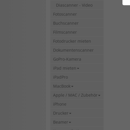
Diascanner - Video
Fotoscanner
Buchscanner
Filmscanner
Fotodrucker mieten
Dokumentenscanner
GoPro-Kamera
iPad mieten
iPadPro
MacBook
Apple / MAC / Zubehör
iPhone
Drucker
Beamer