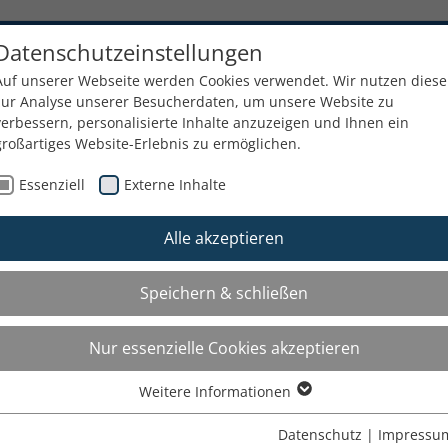
Datenschutzeinstellungen
erleih und Verkauf von Präsentationst
Auf unserer Webseite werden Cookies verwendet. Wir nutzen diese
iesplatz 6a - 81827 München - 089 / 43 90 90 45
zur Analyse unserer Besucherdaten, um unsere Website zu
x: 089 / 439 090 46 - E-Mail:
info@verleihhaus.de
verbessern, personalisierte Inhalte anzuzeigen und Ihnen ein
großartiges Website-Erlebnis zu ermöglichen.
Essenziell
Externe Inhalte
n
Foto-Scannen
Dienstleistung
Gebrauchtgeräte
Konta
Alle akzeptieren
ivscanner
Speichern & schließen
Nur essenzielle Cookies akzeptieren
Weitere Informationen
Essenziell
Essenzielle Cookies werden für grundlegende Funktionen der
Datenschutz
|
Impressu