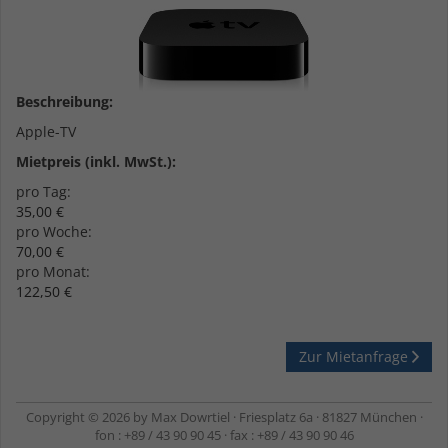
Dieses Cookie ist ein Standard-Session-
Cookie von TYPO3. Es speichert im Falle
eines Benutzer-Logins die Session-ID.
Zweck
So kann der eingeloggte Benutzer
wiedererkannt werden und es wird ihm
Beschreibung:
Zugang zu geschützten Bereichen
Apple-TV
gewährt.
Mietpreis (inkl. MwSt.):
pro Tag:
Name
PHPSESSID
35,00 €
pro Woche:
Anbieter
TYPO3
70,00 €
pro Monat:
Laufzeit
1 Woche
122,50 €
Dieses Cookie ist ein Standard-Session-
Cookie von TYPO3. Es speichert im Falle
Zur Mietanfrage
eines Benutzer-Logins die Session-ID.
Zweck
So kann der eingeloggte Benutzer
wiedererkannt werden und es wird ihm
Copyright © 2026 by Max Dowrtiel · Friesplatz 6a · 81827 München ·
fon : +89 / 43 90 90 45 · fax : +89 / 43 90 90 46
Zugang zu geschützten Bereichen