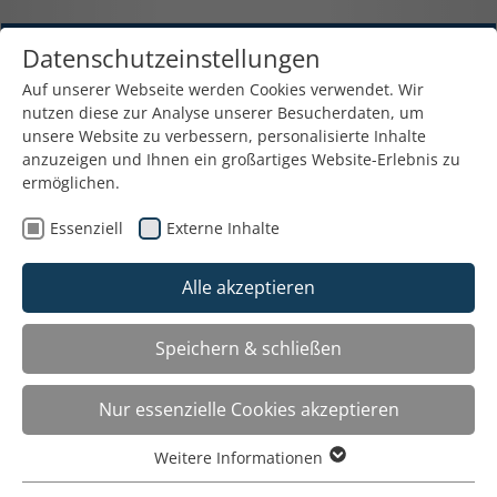
Datenschutzeinstellungen
Auf unserer Webseite werden Cookies verwendet. Wir
nutzen diese zur Analyse unserer Besucherdaten, um
unsere Website zu verbessern, personalisierte Inhalte
anzuzeigen und Ihnen ein großartiges Website-Erlebnis zu
Verleih und Verkauf von
ermöglichen.
Präsentationstechniken
Essenziell
Externe Inhalte
Friesplatz 6a - 81827 München - 089 / 43 90 90 45
Fax: 089 / 439 090 46 - E-Mail:
Alle akzeptieren
info@verleihhaus.de
Speichern & schließen
Der Mietpool
Toggle
navigat
Nur essenzielle Cookies akzeptieren
Apple-TV
Weitere Informationen
Essenziell