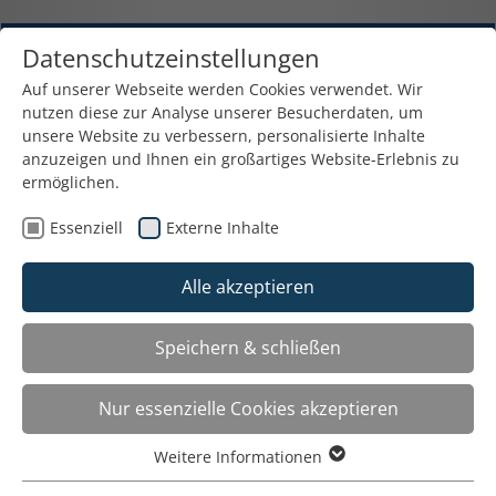
Datenschutzeinstellungen
Auf unserer Webseite werden Cookies verwendet. Wir
nutzen diese zur Analyse unserer Besucherdaten, um
unsere Website zu verbessern, personalisierte Inhalte
anzuzeigen und Ihnen ein großartiges Website-Erlebnis zu
Verleih und Verkauf von
ermöglichen.
Präsentationstechniken
Essenziell
Externe Inhalte
Friesplatz 6a - 81827 München - 089 / 43 90 90 45
Fax: 089 / 439 090 46 - E-Mail:
Alle akzeptieren
info@verleihhaus.de
Speichern & schließen
Der Mietpool
Toggle
navigat
Nur essenzielle Cookies akzeptieren
Mietanfrage
Weitere Informationen
Essenziell
Mietanfrage